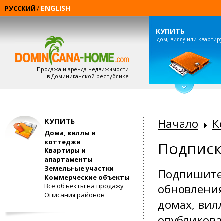
ENGLISH
РУССКИЙ
/
КУПИТЬ
дом, виллу или квартир
Продажа и аренда недвижимости
в Доминиканской республике
КУПИТЬ
Начало
К
Дома, виллы и
коттеджи
Подписк
Квартиры и
апартаменты
Земельные участки
Подпишитес
Коммерческие объекты
Все объекты на продажу
обновления
Описания районов
домах, вил
опубликов